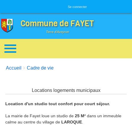
Menu utilisateur
Se connecter
Commune de FAYET
Terre d'Aveyron
Breadcrumbs
You are here:
Accueil
Cadre de vie
Locations logements municipaux
Location d'un studio tout confort pour court séjour.
La mairie de Fayet loue un studio de
25 M²
dans un immeuble
calme au centre du village de
LAROQUE
.