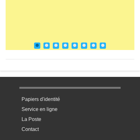
Loge
e
Menu pratique bas de page 1
Papiers d'identité
Service en ligne
La Poste
Contact