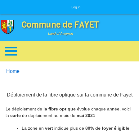
User menu
Log in
Commune de FAYET
Land of Aveyron
Breadcrumbs
You are here:
Home
Déploiement de la fibre optique sur la commune de Fayet
Le déploiement de
la fibre optique
évolue chaque année, voici
la
carte
de déploiement au mois de
mai 2021
.
La zone en
vert
indique plus de
80% de foyer éligible
.