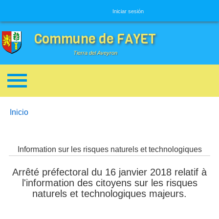
Menú de usuario
Iniciar sesión
Commune de FAYET
Tierra del Aveyron
Enlaces de ayuda a la navegación
You are here:
Inicio
Information sur les risques naturels et technologiques
Arrêté préfectoral du 16 janvier 2018 relatif à
l'information des citoyens sur les risques
naturels et technologiques majeurs.