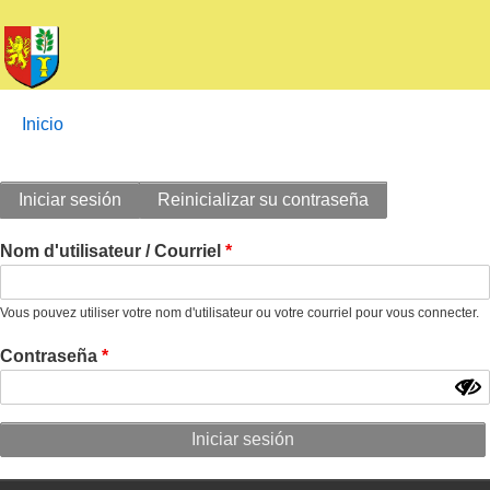
Enlaces
You
Inicio
de
are
ayuda
here:
Solapas
a
Iniciar sesión
Reinicializar su contraseña
la
principales
navegación
Nom d'utilisateur / Courriel
Vous pouvez utiliser votre nom d'utilisateur ou votre courriel pour vous connecter.
Contraseña