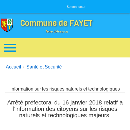
Menu utilisateur
Se connecter
Commune de FAYET
Terre d'Aveyron
Breadcrumbs
You are here:
Accueil
Santé et Sécurité
Information sur les risques naturels et technologiques
Arrêté préfectoral du 16 janvier 2018 relatif à
l'information des citoyens sur les risques
naturels et technologiques majeurs.