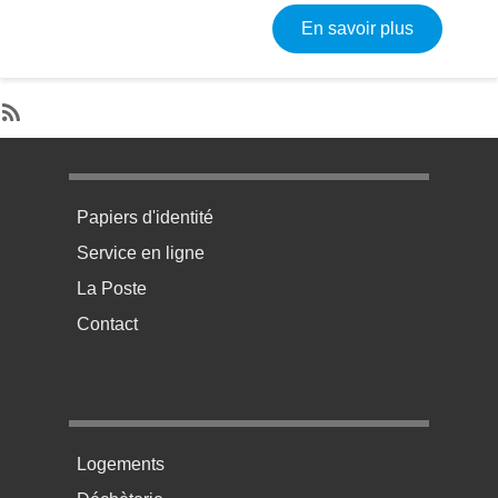
sur Résult
En savoir plus
SubscribeS'abonner à Année en cours
Menu pratique bas de page 1
Papiers d'identité
Service en ligne
La Poste
Contact
Menu pratique bas de page 2
Logements