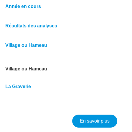
Année en cours
Résultats des analyses
Village ou Hameau
Village ou Hameau
La Graverie
sur Résult
En savoir plus