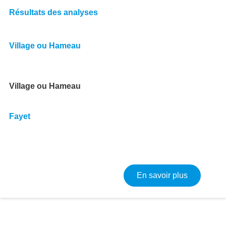
Résultats des analyses
Village ou Hameau
Village ou Hameau
Fayet
sur Résult
En savoir plus