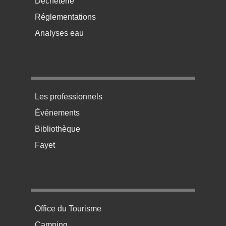
Déchèterie
Réglementations
Analyses eau
Menu pratique bas de page 3
Les professionnels
Événements
Bibliothèque
Fayet
Menu pratique bas de page 4
Office du Tourisme
Camping