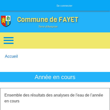
Menu utilisateur
Se connecter
Commune de FAYET
Terre d'Aveyron
Breadcrumbs
You are here:
Accueil
Année en cours
Ensemble des résultats des analyses de l'eau de l'année
en cours