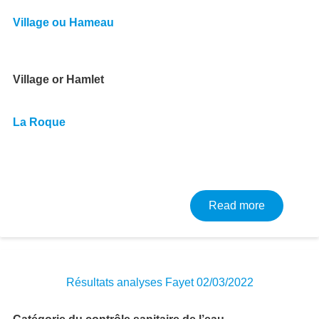
Village ou Hameau
Village or Hamlet
La Roque
about Résu
Read more
Résultats analyses Fayet 02/03/2022