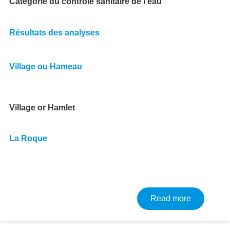
Catégorie du contrôle sanitaire de l’eau
Résultats des analyses
Village ou Hameau
Village or Hamlet
La Roque
about Résu
Read more