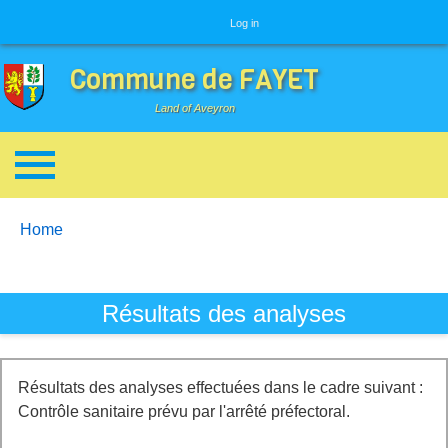
User menu
Log in
Commune de FAYET
Land of Aveyron
Breadcrumbs
You are here:
Home
Résultats des analyses
Résultats des analyses effectuées dans le cadre suivant :
Contrôle sanitaire prévu par l'arrêté préfectoral.