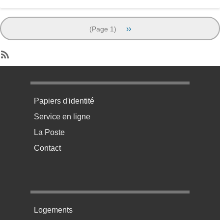
Pagination
Next page
››
(Page 1)
SubscribeSubscribe to Résultats des analyses
Menu pratique bas de page 1
Papiers d'identité
Service en ligne
La Poste
Contact
Menu pratique bas de page 2
Logements