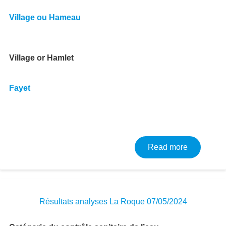
Village ou Hameau
Village or Hamlet
Fayet
about Résu
Read more
Résultats analyses La Roque 07/05/2024