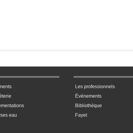
ratique bas de page 2
Menu pratique bas de p
ments
Les professionnels
terie
Événements
ementations
Bibliothèque
yses eau
Fayet