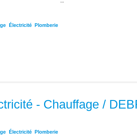
...
age
Électricité
Plomberie
ctricité - Chauffage / D
age
Électricité
Plomberie