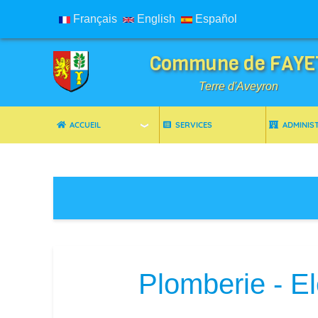
Français
English
Español
Commune de FAYE
Terre d'Aveyron
ACCUEIL
SERVICES
ADMINIS
Breadcrumbs
Plomberie - El
Image