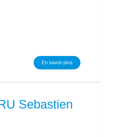
sur Plomberie - Electricité -
En savoir plus
EBRU Sebastien