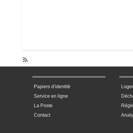
SubscribeS'abonner à Plomberie
Menu pratique bas de page 1
Menu p
Papiers d'identité
Loge
Service en ligne
Déchè
La Poste
Régl
Contact
Anal