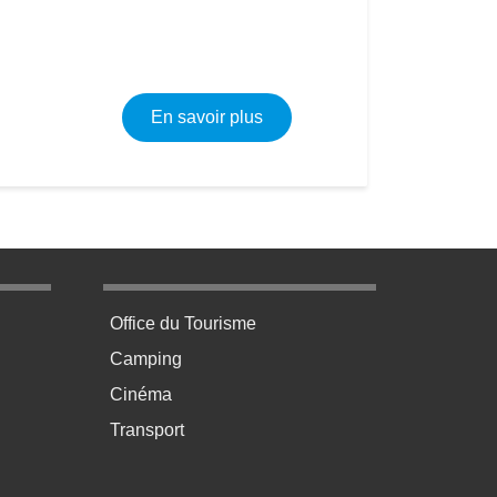
sur Plomberie - Electricité -
En savoir plus
age 3
Menu pratique bas de page 4
Office du Tourisme
Camping
Cinéma
Transport