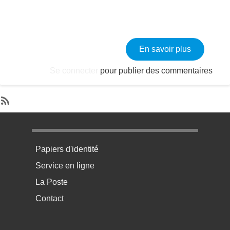
sur Sur le
En savoir plus
Se connecter
pour publier des commentaires
SubscribeS'abonner à Randonnée
Menu pratique bas de page 1
Papiers d'identité
Service en ligne
La Poste
Contact