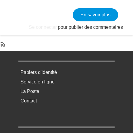
sur Moderni
En savoir plus
Se connecter
pour publier des commentaires
SubscribeS'abonner à Travaux
Menu pratique bas de page 1
Papiers d'identité
Service en ligne
La Poste
Contact
Menu pratique bas de page 2