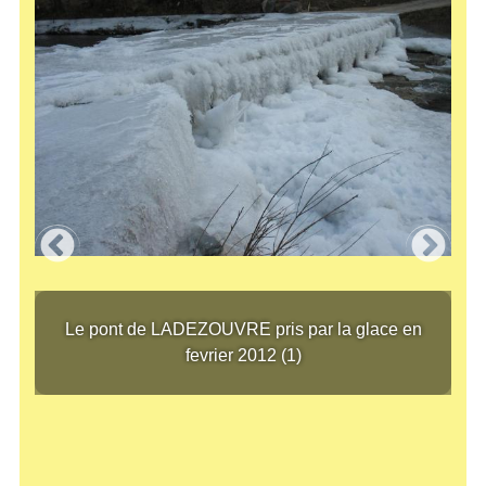
ier 2012 (13)
Le pont de LADEZOUVRE pris par la glace en fevrier 2012
Le p
n
Le pont de LADEZOUVRE pris par la glace en
fevrier 2012 (1)