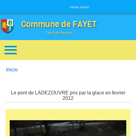
Menú de usuario
Iniciar sesión
Commune de FAYET
Tierra del Aveyron
Enlaces de ayuda a la navegación
You are here:
Inicio
Le pont de LADEZOUVRE pris par la glace en fevrier
2012