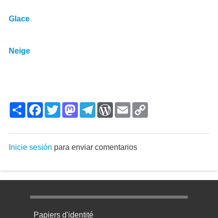
Glace
Neige
Share
Facebook
Twitter
Mastodon
Telegram
WordPress
Email
Copy
Link
Inicie sesión
para enviar comentarios
Menu pratique bas de page 1
Papiers d'identité