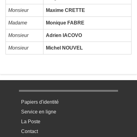
Monsieur
Maxime CRETTE
Madame
Monique FABRE
Monsieur
Adrien IACOVO
Monsieur
Michel NOUVEL
Menu pratique bas de page 1
Papiers d'identité
Service en ligne
La Poste
Contact