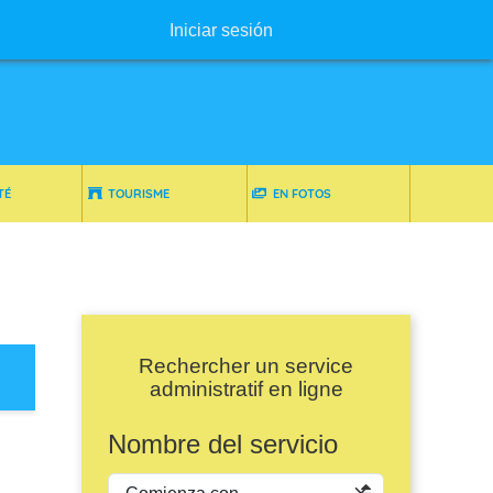
Menú de usuario
Iniciar sesión
TÉ
TOURISME
EN FOTOS
Rechercher un service
administratif en ligne
Nombre del servicio
Operador