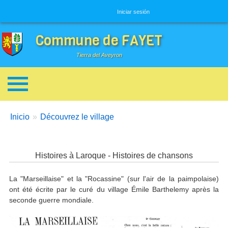
Menú de usuario
Iniciar sesión
Commune de FAYET
Tierra del Aveyron
Enlaces de ayuda a la navegación
You are here:
Inicio
Découvrez le village
Histoires à Laroque - Histoires de chansons
La "Marseillaise" et la "Rocassine" (sur l'air de la paimpolaise)
ont été écrite par le curé du village Émile Barthelemy après la
seconde guerre mondiale.
Imagen