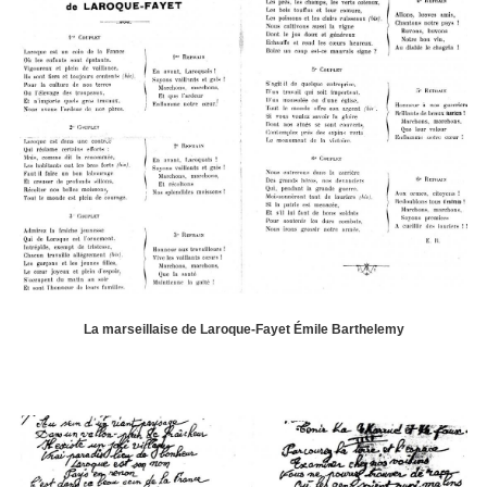
La marseillaise de Laroque-Fayet Émile Barthelemy
Imagen