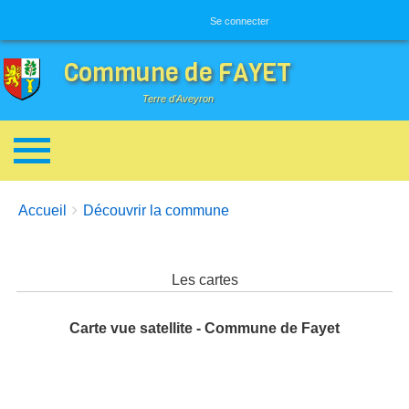
Menu utilisateur
Se connecter
Commune de FAYET
Terre d'Aveyron
Breadcrumbs
You are here:
Accueil
Découvrir la commune
Les cartes
Carte vue satellite - Commune de Fayet