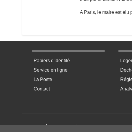
A Paris, le maire est élu 
Menu pratique bas de page 1
Menu p
Papiers d'identité
Loge
Service en ligne
Déchè
La Poste
Régl
Contact
Anal
Footer menu
Mentions Légales