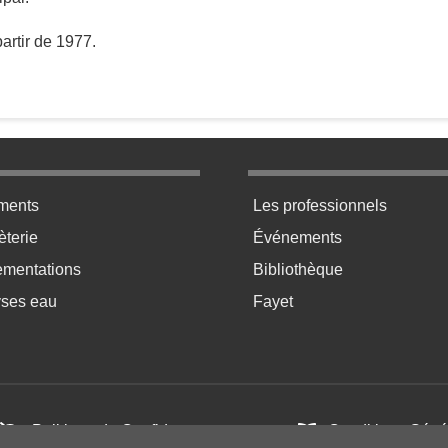
partir de 1977.
ratique bas de page 2
Menu pratique bas de p
ments
Les professionnels
terie
Événements
ementations
Bibliothèque
yses eau
Fayet
Politique de Confidentialité
Conditions Génér