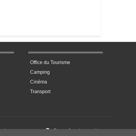
age 3
Menu pratique bas de page 4
Office du Tourisme
Camping
Cinéma
Transport
ales d’Utilisation
Paramétrer les cookies