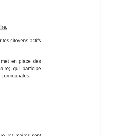
ire.
 tes citoyens actifs
r) met en place des
ire) qui participe
tés communales.
ire, les maires sont