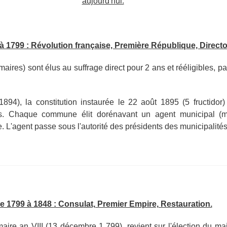
aujourd'hui.
à 1799 : Révolution française, Première République, Directo
ires) sont élus au suffrage direct pour 2 ans et rééligibles, par
 1894), la constitution instaurée le 22 août 1895 (5 fructido
es. Chaque commune élit dorénavant un agent municipal (ma
le. L'agent passe sous l'autorité des présidents des municipali
e 1799 à 1848 : Consulat, Premier Empire, Restauration.
maire an VIII (13 décembre 1 799), revient sur l'élection du ma