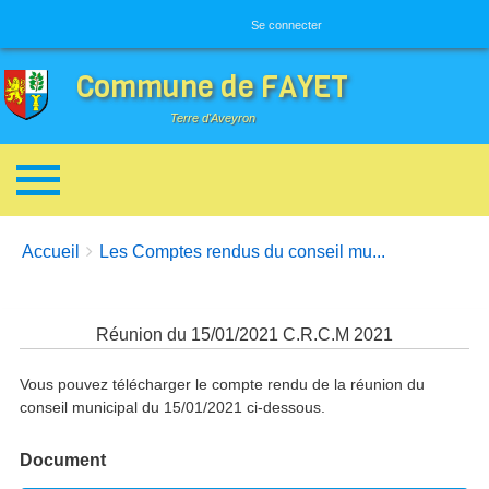
Menu utilisateur
Se connecter
Commune de FAYET
Terre d'Aveyron
Breadcrumbs
You are here:
Accueil
Les Comptes rendus du conseil mu...
Réunion du 15/01/2021 C.R.C.M 2021
Vous pouvez télécharger le compte rendu de la réunion du
conseil municipal du 15/01/2021 ci-dessous.
Document