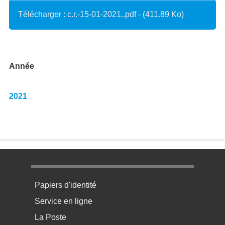
Télécharger : c.r.-15-01-2021..pdf - (411.89 Ko)
Année
2021
Menu pratique bas de page 1
Papiers d'identité
Service en ligne
La Poste