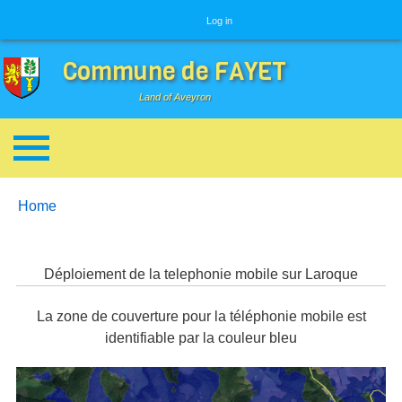
User menu
Log in
Commune de FAYET
Land of Aveyron
Breadcrumbs
You are here:
Home
Déploiement de la telephonie mobile sur Laroque
La zone de couverture pour la téléphonie mobile est
identifiable par la couleur bleu
Image