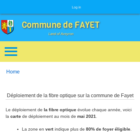
User menu
Log in
Commune de FAYET
Land of Aveyron
Breadcrumbs
You are here:
Home
Déploiement de la fibre optique sur la commune de Fayet
Le déploiement de
la fibre optique
évolue chaque année, voici
la
carte
de déploiement au mois de
mai 2021
.
La zone en
vert
indique plus de
80% de foyer éligible
.