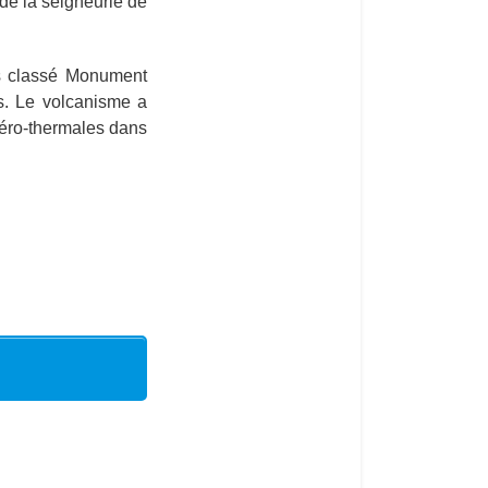
de la seigneurie de
ts classé Monument
ns. Le volcanisme a
néro-thermales dans