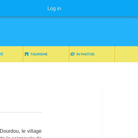
User menu
Log in
TÉ
TOURISME
IN PHOTOS
Dourdou, le village