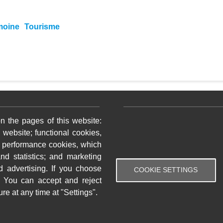
moine
Tourisme
ratique bas de page 2
Menu pratique bas de p
n the pages of this website:
ments
Les professionnels
 website; functional cookies,
terie
Événements
; performance cookies, which
ementations
Bibliothèque
d statistics; and marketing
d advertising. If you choose
COOKIE SETTINGS
yses eau
Fayet
 You can accept and reject
re at any time at "Settings".