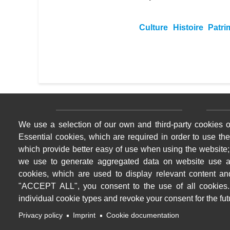
Culture
Histoire
Patri
Menu pratique bas de page 1
Menu p
We use a selection of our own and third-party cookies o
Papiers d'identité
Loge
Essential cookies, which are required in order to use the
Service en ligne
Déchè
which provide better easy of use when using the website
La Poste
Régl
we use to generate aggregated data on website use an
cookies, which are used to display relevant content an
Contact
Anal
"ACCEPT ALL", you consent to the use of all cookies.
individual cookie types and revoke your consent for the futu
Privacy policy
Imprint
Cookie documentation