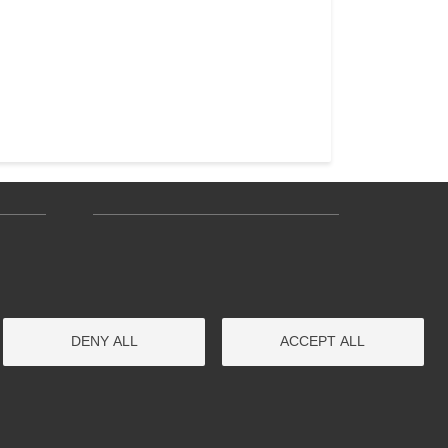
age 3
Menu pratique bas de page 4
Office du Tourisme
Camping
Cinéma
DENY ALL
ACCEPT ALL
Transport