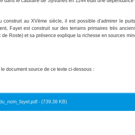
é dans le catulaire de Sylvanès en 1144 était une dépendance 
 construit au XVème siècle, il est possible d'admirer le pui
nt, Fayet est construit sur des terrains primaires très ancie
c de Roste) et sa présence explique la richesse en sources mi
le document source de ce texte ci-dessous :
_du_nom_fayet.pdf - (739.38 KB)