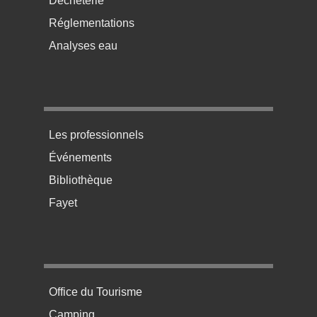
Déchèterie
Réglementations
Analyses eau
Menu pratique bas de page 3
Les professionnels
Événements
Bibliothèque
Fayet
Menu pratique bas de page 4
Office du Tourisme
Camping