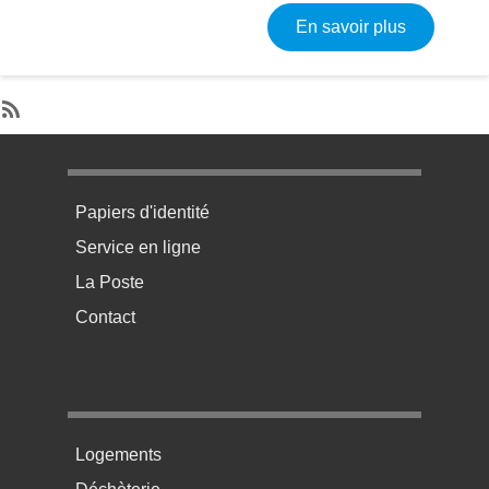
sur Nouno
En savoir plus
SubscribeS'abonner à Nounou
Menu pratique bas de page 1
Papiers d'identité
Service en ligne
La Poste
Contact
Menu pratique bas de page 2
Logements