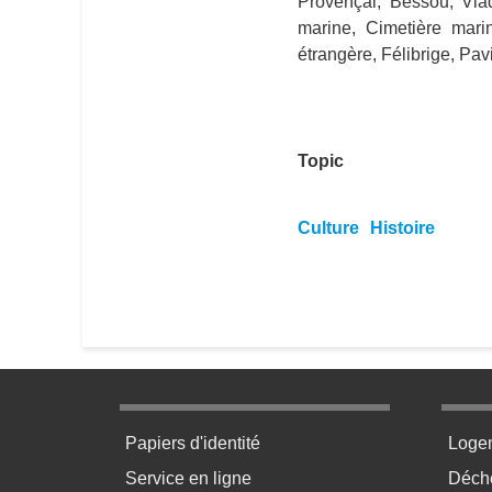
Provençal, Bessou, Via
marine, Cimetière mar
étrangère, Félibrige, Pa
Topic
Culture
Histoire
Menu pratique bas de page 1
Menu p
Papiers d'identité
Loge
Service en ligne
Déchè