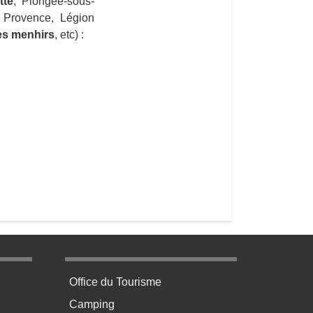
tte
, Plongée-sous-
 Provence, Légion
es menhirs
, etc) :
age 3
Menu pratique bas de page 4
Office du Tourisme
Camping