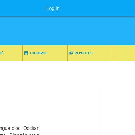
User menu
Log in
TÉ
TOURISME
IN PHOTOS
gue d'oc, Occitan,