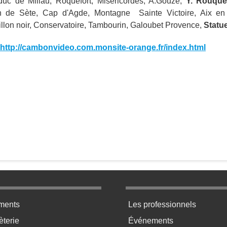
duc de Millau, Roquefort, Miséricordes, A.Gouze,
Y. Rouque
in de Sète, Cap d'Agde, Montagne Sainte Victoire, Aix en
villon noir, Conservatoire, Tambourin, Galoubet Provence,
Statu
http://cambonvideo.com.monsite-orange.fr/index.html
ratique bas de page 2
Menu pratique bas de p
ments
Les professionnels
terie
Événements