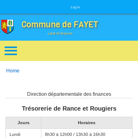
User menu
Log in
Commune de FAYET
Land of Aveyron
Breadcrumbs
You are here:
Home
Direction départementale des finances
Trésorerie de Rance et Rougiers
Jours
Horaires
Lundi
8h30 à 12h00 / 13h30 à 16h30