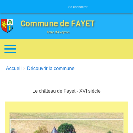
Menu utilisateur
Se connecter
Commune de FAYET
Terre d'Aveyron
Breadcrumbs
You are here:
Accueil
Découvrir la commune
Le château de Fayet - XVI siècle