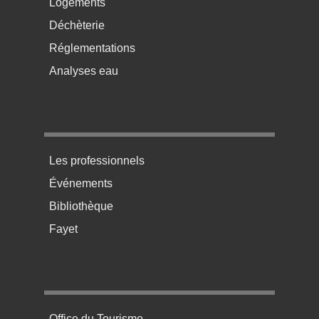
Logements
Déchèterie
Réglementations
Analyses eau
Menu pratique bas de page 3
Les professionnels
Événements
Bibliothèque
Fayet
Menu pratique bas de page 4
Office du Tourisme