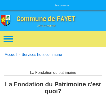
Menu utilisateur
Se connecter
Commune de FAYET
Terre d'Aveyron
Breadcrumbs
You are here:
Accueil
Services hors commune
La Fondation du patrimoine
La Fondation du Patrimoine c'est
quoi?