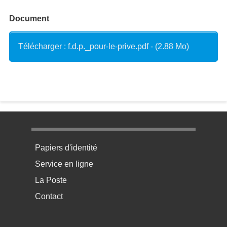
Document
Télécharger : f.d.p._pour-le-prive.pdf - (2.88 Mo)
Menu pratique bas de page 1
Papiers d'identité
Service en ligne
La Poste
Contact