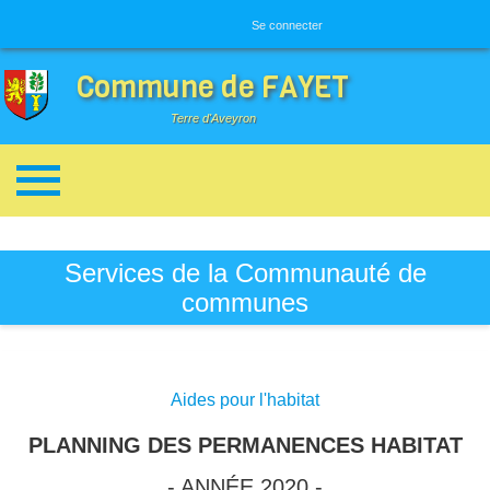
Menu utilisateur
Se connecter
Commune de FAYET
Terre d'Aveyron
Breadcrumbs
Services de la Communauté de
communes
Aides pour l'habitat
PLANNING DES PERMANENCES HABITAT
- ANNÉE 2020 -