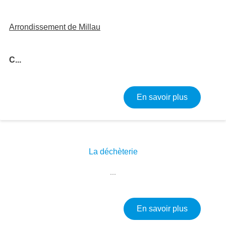
Arrondissement de Millau
C...
sur Commu
En savoir plus
La déchèterie
Image
...
sur La déc
En savoir plus