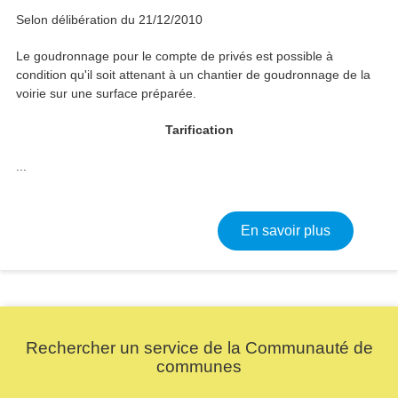
Selon délibération du 21/12/2010
Le goudronnage pour le compte de privés est possible à
condition qu'il soit attenant à un chantier de goudronnage de la
voirie sur une surface préparée.
Tarification
...
sur Travau
En savoir plus
Rechercher un service de la Communauté de
communes