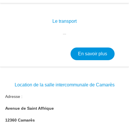
Le transport
Image
...
sur Le tran
En savoir plus
Location de la salle intercommunale de Camarès
Adresse :
Avenue de Saint Affrique
12360 Camarès