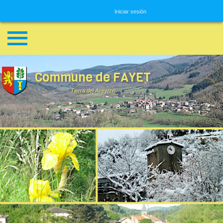
Menú de usuario
Iniciar sesión
Commune de FAYET
Tierra del Aveyron