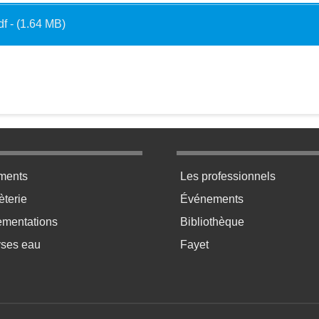
df - (1.64 MB)
ratique bas de page 2
Menu pratique bas de p
ments
Les professionnels
terie
Événements
ementations
Bibliothèque
yses eau
Fayet