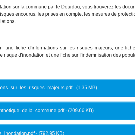
ondation sur la commune par le Dourdou, vous trouverez les docu
 risques encourus, les prises en compte, les mesures de protectio
lations.
 une fiche d'informations sur les risques majeurs, une fiche
 risque d'inondation et une fiche sur l'indemnisation des popula
tions_sur_les_risques_majeurs.pdf - (1.35 MB)
ynthetique_de la_commune.pdf - (209.66 KB)
e_inondation.pdf - (792.95 KB)