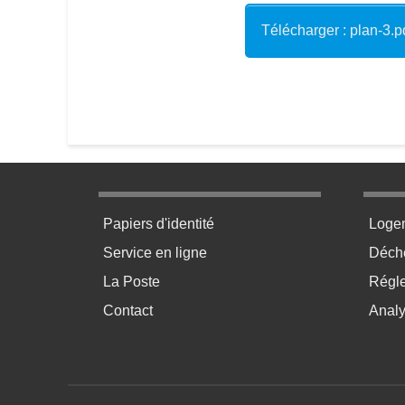
Télécharger : plan-3.p
Menu pratique bas de page 1
Menu p
Papiers d'identité
Loge
Service en ligne
Déchè
La Poste
Régl
Contact
Anal