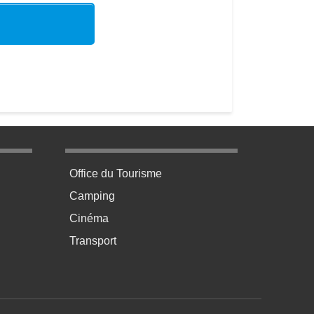
age 3
Menu pratique bas de page 4
Office du Tourisme
Camping
Cinéma
Transport