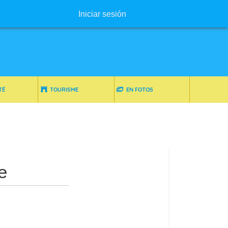
Menú de usuario
Iniciar sesión
TÉ
TOURISME
EN FOTOS
e