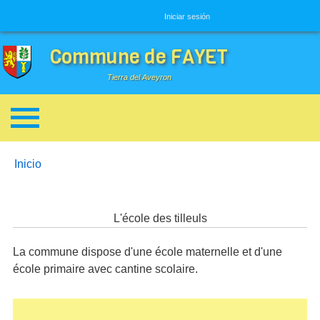
Menú de usuario
Iniciar sesión
Commune de FAYET
Tierra del Aveyron
Enlaces de ayuda a la navegación
You are here:
Inicio
L'école des tilleuls
La commune dispose d'une école maternelle et d'une
école primaire avec cantine scolaire.