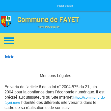
Menú de usuario
Iniciar sesión
Commune de FAYET
Tierra del Aveyron
Enlaces de ayuda a la navegación
You are here:
Inicio
Mentions Légales
En vertu de l'article 6 de la loi n° 2004-575 du 21 juin
2004 pour la confiance dans l'économie numérique, il est
précisé aux utilisateurs du Site internet
https://commune-de-
l'identité des différents intervenants dans le
fayet.com
cadre de sa réalisation et de son suivi: