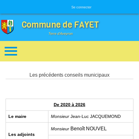
Menu utilisateur
Se connecter
Commune de FAYET
Terre d'Aveyron
Breadcrumbs
Les précédents conseils municipaux
De 2020 à 2026
Le maire
Monsieur
Jean-Luc JACQUEMOND
Benoît NOUVEL
Monsieur
Les adjoints