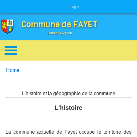
User menu
Log in
Commune de FAYET
Land of Aveyron
Breadcrumbs
You are here:
Home
L'histoire et la géopgraphie de la commune
L'histoire
La commune actuelle de Fayet occupe le territoire des