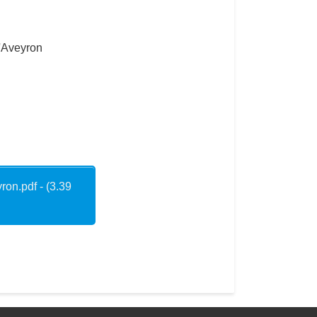
l'Aveyron
on.pdf - (3.39