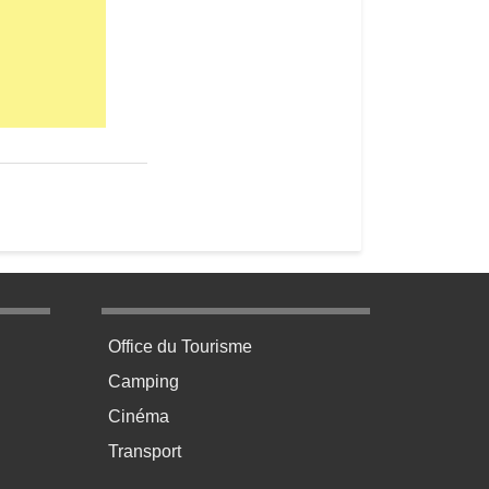
age 3
Menu pratique bas de page 4
Office du Tourisme
Camping
Cinéma
Transport