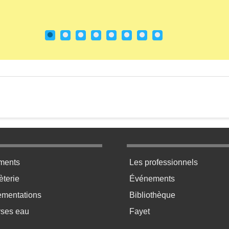
ratique bas de page 2
Menu pratique bas de p
ments
Les professionnels
terie
Événements
ementations
Bibliothèque
yses eau
Fayet