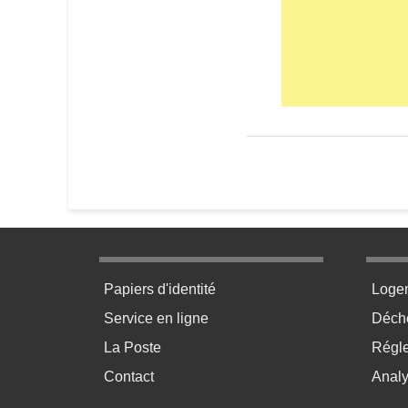
Menu pratique bas de page 1
Menu p
Papiers d'identité
Loge
Service en ligne
Déchè
La Poste
Régl
Contact
Anal