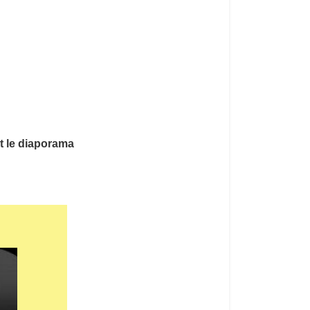
t le diaporama
Danger passage à gué
Danger passage à gué