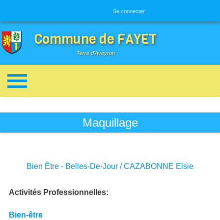
Menu utilisateur
Se connecter
Commune de FAYET
Terre d'Aveyron
Breadcrumbs
Maquillage
Bien Être - Belles-De-Jour / CAZABONNE Elsie
Activités Professionnelles
Bien-être