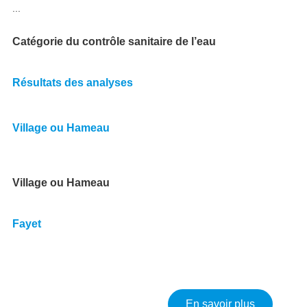
...
Catégorie du contrôle sanitaire de l’eau
Résultats des analyses
Village ou Hameau
Village ou Hameau
Fayet
sur Résult
En savoir plus