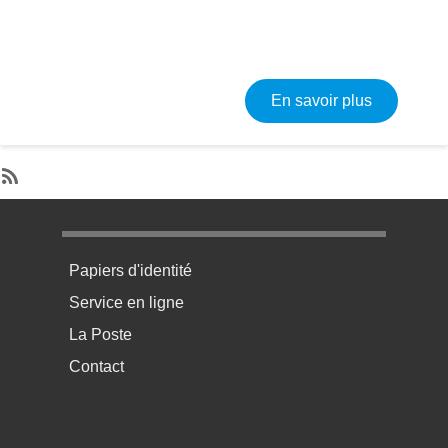
sur Rappor
En savoir plus
SubscribeS'abonner à Fayet
Menu pratique bas de page 1
Papiers d'identité
Service en ligne
La Poste
Contact